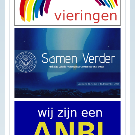
samen 
anbi