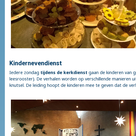
Kindernevendienst
Iedere zondag
tijdens de kerkdienst
gaan de kinderen van g
leesrooster). De verhalen worden op verschillende manieren ui
knutsel. De leiding hoopt de kinderen mee te geven dat de verh