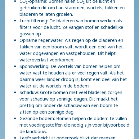
CO
-opname: Bomen halen CO
uit de lucht en
2
2
gebruiken dit om hun stammen, wortels, takken en
bladeren te laten groeien.
Luchtfiltering: De bladeren van bomen werken als
filters voor de lucht. Ze vangen stof en schadelijke
gassen op.
Opname regenwater: Als regen op de bladeren en
takken van een boom valt, wordt een deel van het
water opgevangen en vastgehouden. Dit helpt
wateroverlast voorkomen.
Sponswerking: De wortels van bomen helpen om
water vast te houden als er veel regen valt. Als het
daarna weer langer droog is, komt een deel van het
water uit de wortels in de bodem.
Schaduw: Grote bomen met veel bladeren zorgen
voor schaduw op zonnige dagen. Dit maakt het
prettig om onder de schaduw van een boom te
zitten op een zonnige dag.
Gezonde bodem: Bomen helpen de bodem te vullen
met voedingsstoffen die nodig zijn voor bijvoorbeeld
de landbouw.
Leefbaarheid: Uit onderzoek blijkt dat mensen