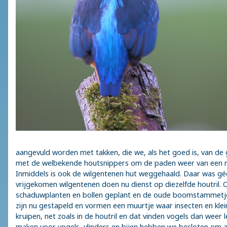
aangevuld worden met takken, die we, als het goed is, van 
met de welbekende houtsnippers om de paden weer van een ni
Inmiddels is ook de wilgentenen hut weggehaald. Daar was gé
vrijgekomen wilgentenen doen nu dienst op diezelfde houtril. O
schaduwplanten en bollen geplant en de oude boomstammetjes 
zijn nu gestapeld en vormen een muurtje waar insecten en klei
kruipen, net zoals in de houtril en dat vinden vogels dan weer l
maken voor vogels, vlinders en bijen hebben we besloten om a