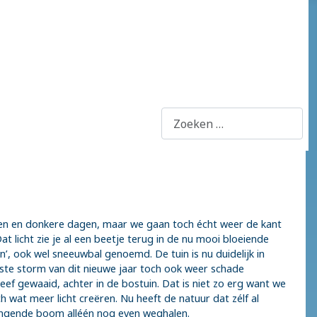
Zoeken
egen en donkere dagen, maar we gaan toch écht weer de kant
at licht zie je al een beetje terug in de nu mooi bloeiende
, ook wel sneeuwbal genoemd. De tuin is nu duidelijk in
rste storm van dit nieuwe jaar toch ook weer schade
heef gewaaid, achter in de bostuin. Dat is niet zo erg want we
h wat meer licht creëren. Nu heeft de natuur dat zélf al
ngende boom alléén nog even weghalen.