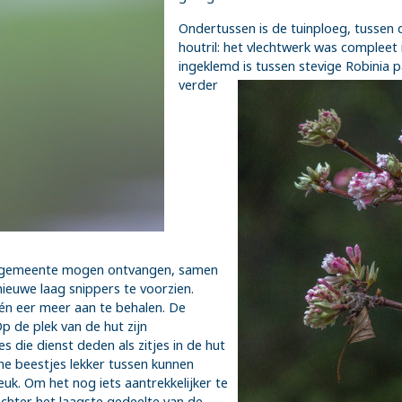
Ondertussen is de tuinploeg, tussen 
houtril: het vlechtwerk was compleet 
ingeklemd is tussen stevige Robinia 
verder
de gemeente mogen ontvangen, samen
euwe laag snippers te voorzien.
én eer meer aan te behalen. De
p de plek van de hut zijn
die dienst deden als zitjes in de hut
ne beestjes lekker tussen kunnen
euk. Om het nog iets aantrekkelijker te
chter het laagste gedeelte van de