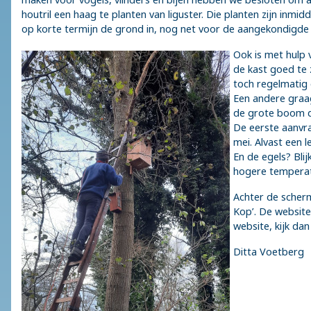
houtril een haag te planten van liguster. Die planten zijn inm
op korte termijn de grond in, nog net voor de aangekondigde
Ook is met hulp 
de kast goed te 
toch regelmatig 
Een andere graag 
de grote boom di
De eerste aanvra
mei. Alvast een l
En de egels? Bli
hogere temperatu
Achter de scherm
Kop’. De website
website, kijk da
Ditta Voetberg