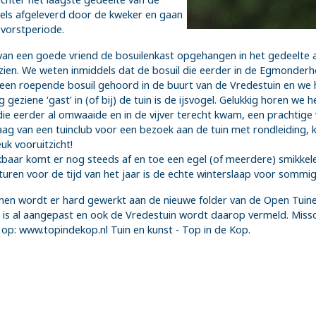
iddels afgeleverd door de kweker en gaan
 vorstperiode.
van een goede vriend de bosuilenkast opgehangen in het gedeelte ach
zien. We weten inmiddels dat de bosuil die eerder in de Egmonder
een roepende bosuil gehoord in de buurt van de Vredestuin en we h
geziene ‘gast’ in (of bij) de tuin is de ijsvogel. Gelukkig horen we
e eerder al omwaaide en in de vijver terecht kwam, een prachtige va
ag van een tuinclub voor een bezoek aan de tuin met rondleiding, k
euk vooruitzicht!
jkbaar komt er nog steeds af en toe een egel (of meerdere) smikkel
ren voor de tijd van het jaar is de echte winterslaap voor sommig
en wordt er hard gewerkt aan de nieuwe folder van de Open Tuinen 
 is al aangepast en ook de Vredestuin wordt daarop vermeld. Missch
n op: www.topindekop.nl Tuin en kunst - Top in de Kop.