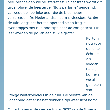
heel bescheiden kleine ‘sterretjes’. In het frans wordt dit
groenblijvende heestertje, "Buis parfumé" genoemd,
vanwege de heerlijke geur die de bloemetjes
verspreiden. De Nederlandse naam is vleesbes. Achterin
de tuin langs het houtsnipperpad staan fragile
cyclaampjes met hun hoofdjes naar de zon gericht. Elk
jaar worden de pollen een stukje groter.
Kortom,
nog voor
de lente
écht uit
z’n
voegen
barst,
kunnen
we al
genieten
van
vroege winterbloeiers in de tuin. De belofte van de
Schepping dat er na het donker altijd weer licht komt!
Ondertussen is de nieuwe folder 2022 van de Groene