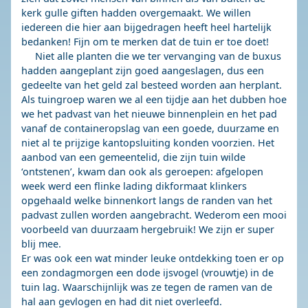
kerk gulle giften hadden overgemaakt. We willen
iedereen die hier aan bijgedragen heeft heel hartelijk
bedanken! Fijn om te merken dat de tuin er toe doet!
Niet alle planten die we ter vervanging van de buxus
hadden aangeplant zijn goed aangeslagen, dus een
gedeelte van het geld zal besteed worden aan herplant.
Als tuingroep waren we al een tijdje aan het dubben hoe
we het padvast van het nieuwe binnenplein en het pad
vanaf de containeropslag van een goede, duurzame en
niet al te prijzige kantopsluiting konden voorzien. Het
aanbod van een gemeentelid, die zijn tuin wilde
‘ontstenen’, kwam dan ook als geroepen: afgelopen
week werd een flinke lading dikformaat klinkers
opgehaald welke binnenkort langs de randen van het
padvast zullen worden aangebracht. Wederom een mooi
voorbeeld van duurzaam hergebruik! We zijn er super
blij mee.
Er was ook een wat minder leuke ontdekking toen er op
een zondagmorgen een dode ijsvogel (vrouwtje) in de
tuin lag. Waarschijnlijk was ze tegen de ramen van de
hal aan gevlogen en had dit niet overleefd.