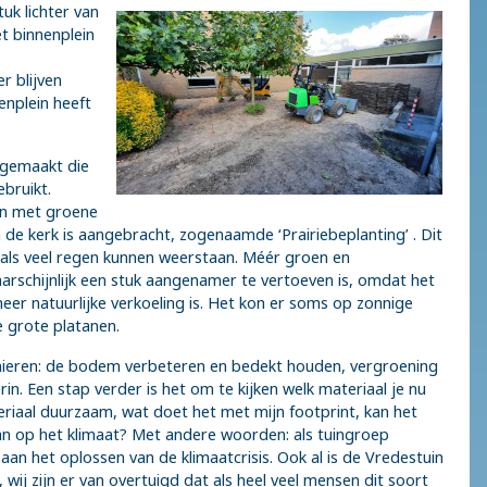
uk lichter van
et binnenplein
r blijven
enplein heeft
n gemaakt die
bruikt.
den met groene
de kerk is aangebracht, zogenaamde ‘Prairiebeplanting’ . Dit
 als veel regen kunnen weerstaan. Méér groen en
aarschijnlijk een stuk aangenamer te vertoeven is, omdat het
er natuurlijke verkoeling is. Het kon er soms op zonnige
 grote platanen.
inieren: de bodem verbeteren en bedekt houden, vergroening
rin. Een stap verder is het om te kijken welk materiaal je nu
teriaal duurzaam, wat doet het met mijn footprint, kan het
van op het klimaat? Met andere woorden: als tuingroep
aan het oplossen van de klimaatcrisis. Ook al is de Vredestuin
ij zijn er van overtuigd dat als heel veel mensen dit soort