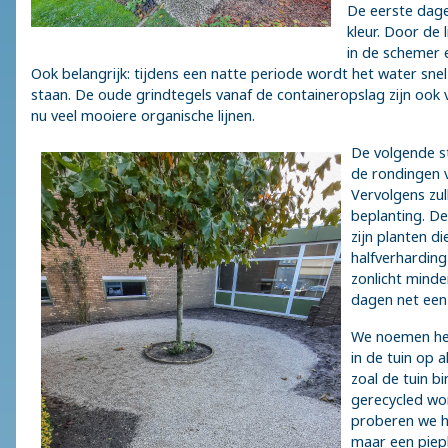
De eerste dage
kleur. Door de 
in de schemer e
Ook belangrijk: tijdens een natte periode wordt het water sne
staan. De oude grindtegels vanaf de containeropslag zijn ook 
nu veel mooiere organische lijnen.
De volgende st
de rondingen 
Vervolgens zul
beplanting. De
zijn planten d
halfverharding
zonlicht minde
dagen net een
We noemen het
in de tuin op a
zoal de tuin b
gerecycled wor
proberen we he
maar een piepk