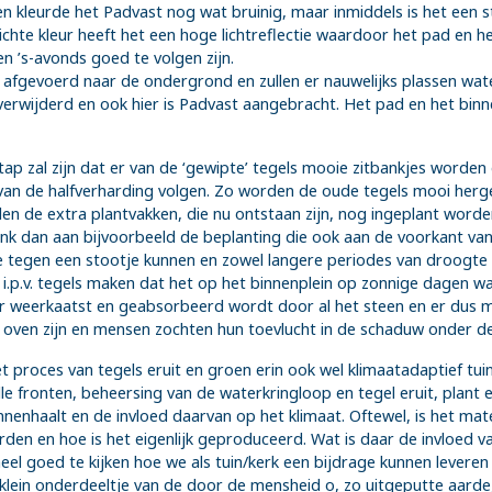
n kleurde het Padvast nog wat bruinig, maar inmiddels is het een st
lichte kleur heeft het een hoge lichtreflectie waardoor het pad en h
n ’s-avonds goed te volgen zijn.
l afgevoerd naar de ondergrond en zullen er nauwelijks plassen wate
verwijderd en ook hier is Padvast aangebracht. Het pad en het binn
ap zal zijn dat er van de ‘gewipte’ tegels mooie zitbankjes worde
van de halfverharding volgen. Zo worden de oude tegels mooi herge
len de extra plantvakken, die nu ontstaan zijn, nog ingeplant wor
nk dan aan bijvoorbeeld de beplanting die ook aan de voorkant van 
ie tegen een stootje kunnen en zowel langere periodes van droogte
 i.p.v. tegels maken dat het op het binnenplein op zonnige dagen w
r weerkaatst en geabsorbeerd wordt door al het steen en er dus me
 oven zijn en mensen zochten hun toevlucht in de schaduw onder de
 proces van tegels eruit en groen erin ook wel klimaatadaptief tu
lle fronten, beheersing van de waterkringloop en tegel eruit, plant e
innenhaalt en de invloed daarvan op het klimaat. Oftewel, is het ma
den en hoe is het eigenlijk geproduceerd. Wat is daar de invloed 
el goed te kijken hoe we als tuin/kerk een bijdrage kunnen leveren 
lein onderdeeltje van de door de mensheid o, zo uitgeputte aarde, w