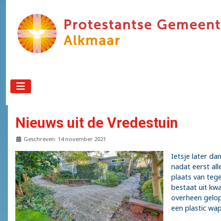
Nieuws uit de Vredestuin
Details
Geschreven: 14 november 2021
Ietsje later d
nadat eerst al
plaats van teg
bestaat uit kw
overheen gelope
een plastic wa