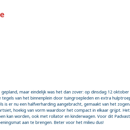
an gepland, maar eindelijk was het dan zover: op dinsdag 12 oktober
le tegels van het binnenplein door tuingroepleden en extra hulptr
els is er nu een halfverharding aangebracht, gemaakt van het zogen
artsiet, hoekig van vorm waardoor het compact in elkaar grijpt. H
n kan worden, ook met rollator en kinderwagen. Voor dit Padvast is 
peningsmat aan te brengen. Beter voor het milieu dus!